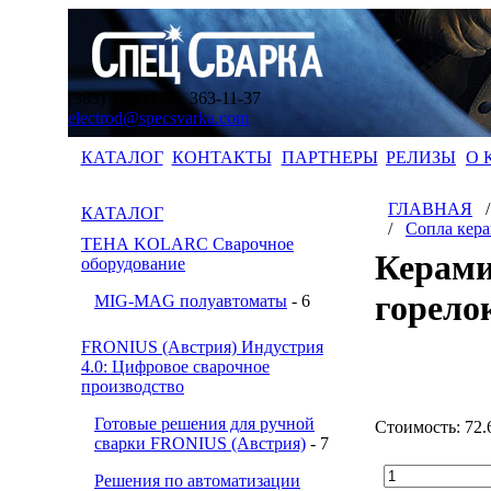
(383) 363-11-35, 363-11-37
electrod@specsvarka.com
КАТАЛОГ
КОНТАКТЫ
ПАРТНЕРЫ
РЕЛИЗЫ
О 
ГЛАВНАЯ
КАТАЛОГ
/
Сопла кер
ТЕНА KOLARC Сварочное
Керами
оборудование
горело
MIG-MAG полуавтоматы
- 6
FRONIUS (Австрия) Индустрия
4.0: Цифровое сварочное
производство
Готовые решения для ручной
Стоимость:
72.
сварки FRONIUS (Австрия)
- 7
Решения по автоматизации