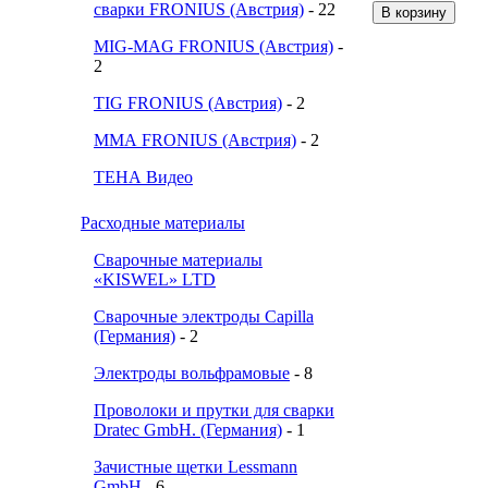
сварки FRONIUS (Австрия)
- 22
MIG-MAG FRONIUS (Австрия)
-
2
TIG FRONIUS (Австрия)
- 2
ММА FRONIUS (Австрия)
- 2
ТЕНА Видео
Расходные материалы
Сварочные материалы
«KISWEL» LTD
Сварочные электроды Capilla
(Германия)
- 2
Электроды вольфрамовые
- 8
Проволоки и прутки для сварки
Dratec GmbH. (Германия)
- 1
Зачистные щетки Lessmann
GmbH
- 6