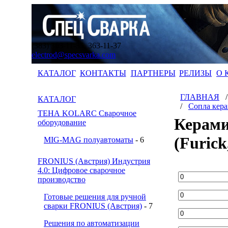
(383) 363-11-35, 363-11-37
electrod@specsvarka.com
КАТАЛОГ
КОНТАКТЫ
ПАРТНЕРЫ
РЕЛИЗЫ
О 
ГЛАВНАЯ
КАТАЛОГ
/
Сопла кер
ТЕНА KOLARC Сварочное
Керами
оборудование
(Furick
MIG-MAG полуавтоматы
- 6
FRONIUS (Австрия) Индустрия
4.0: Цифровое сварочное
производство
Готовые решения для ручной
сварки FRONIUS (Австрия)
- 7
Решения по автоматизации