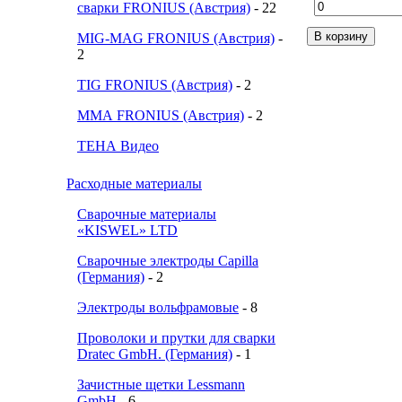
сварки FRONIUS (Австрия)
- 22
MIG-MAG FRONIUS (Австрия)
-
2
TIG FRONIUS (Австрия)
- 2
ММА FRONIUS (Австрия)
- 2
ТЕНА Видео
Расходные материалы
Сварочные материалы
«KISWEL» LTD
Сварочные электроды Capilla
(Германия)
- 2
Электроды вольфрамовые
- 8
Проволоки и прутки для сварки
Dratec GmbH. (Германия)
- 1
Зачистные щетки Lessmann
GmbH
- 6