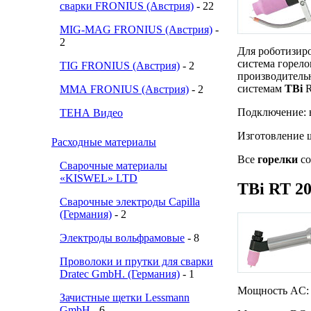
сварки FRONIUS (Австрия)
- 22
MIG-MAG FRONIUS (Австрия)
-
2
Для роботизир
система горело
TIG FRONIUS (Австрия)
- 2
производительн
системам
TBi
R
ММА FRONIUS (Австрия)
- 2
Подключение: 
ТЕНА Видео
Изготовление 
Расходные материалы
Все
горелки
со
Сварочные материалы
«KISWEL» LTD
TBi
RT 2
Сварочные электроды Capilla
(Германия)
- 2
Электроды вольфрамовые
- 8
Проволоки и прутки для сварки
Dratec GmbH. (Германия)
- 1
Мощность AC: 
Зачистные щетки Lessmann
GmbH
- 6