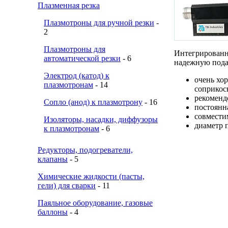
Плазменная резка
Плазмотроны для ручной резки
-
2
Плазмотроны для
Интегрированн
автоматической резки
- 6
надежную пода
Электрод (катод) к
очень хо
плазмотронам
- 14
соприкос
рекоменд
Сопло (анод) к плазмотрону
- 16
постоянн
совмести
Изоляторы, насадки, диффузоры
диаметр п
к плазмотронам
- 6
Редукторы, подогреватели,
клапаны
- 5
Химические жидкости (пасты,
гели) для сварки
- 11
Паяльное оборудование, газовые
баллоны
- 4