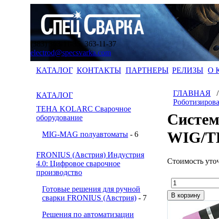
(383) 363-11-35, 363-11-37
electrod@specsvarka.com
КАТАЛОГ
КОНТАКТЫ
ПАРТНЕРЫ
РЕЛИЗЫ
О 
ГЛАВНАЯ
КАТАЛОГ
Роботизиров
ТЕНА KOLARC Сварочное
Систем
оборудование
WIG/T
MIG-MAG полуавтоматы
- 6
FRONIUS (Австрия) Индустрия
Стоимость уто
4.0: Цифровое сварочное
производство
Готовые решения для ручной
сварки FRONIUS (Австрия)
- 7
Решения по автоматизации