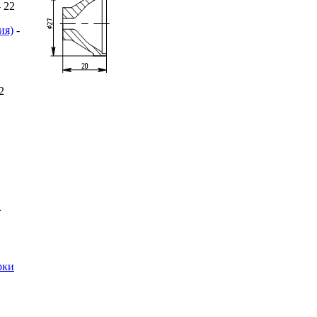
- 22
ия)
-
 2
a
рки