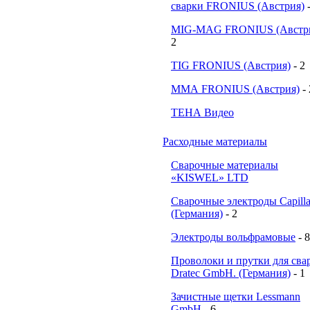
сварки FRONIUS (Австрия)
MIG-MAG FRONIUS (Австр
2
TIG FRONIUS (Австрия)
- 2
ММА FRONIUS (Австрия)
-
ТЕНА Видео
Расходные материалы
Сварочные материалы
«KISWEL» LTD
Сварочные электроды Capill
(Германия)
- 2
Электроды вольфрамовые
- 8
Проволоки и прутки для сва
Dratec GmbH. (Германия)
- 1
Зачистные щетки Lessmann
GmbH
- 6