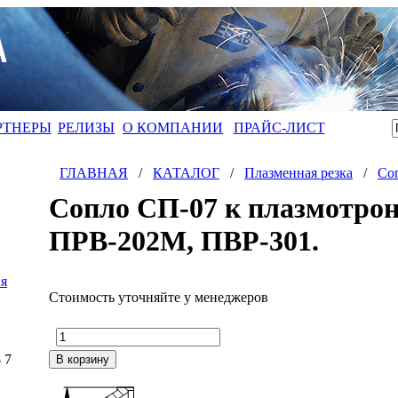
РТНЕРЫ
РЕЛИЗЫ
О КОМПАНИИ
ПРАЙС-ЛИСТ
ГЛАВНАЯ
/
КАТАЛОГ
/
Плазменная резка
/
Соп
Сопло СП-07 к плазмотрон
ПРВ-202М, ПВР-301.
я
Стоимость уточняйте у менеджеров
- 7